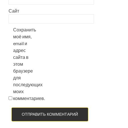
Сайт
Сохранить
моё имя,
email и
адрес
сайта в
этом
браузере
для
последующих
моих
комментариев.